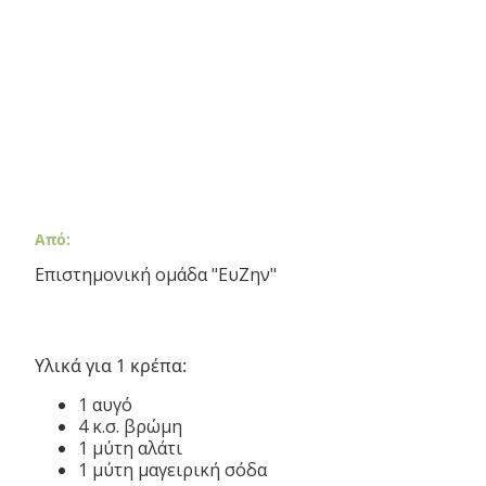
Από:
Επιστημονική ομάδα "ΕυΖην"
Υλικά για 1 κρέπα:
1 αυγό
4 κ.σ. βρώμη
1 μύτη αλάτι
1 μύτη μαγειρική σόδα