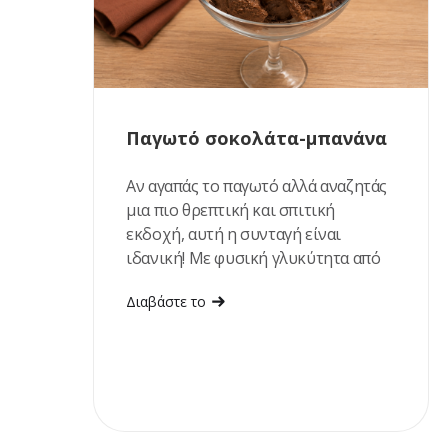
Παγωτό σοκολάτα-μπανάνα
Αν αγαπάς το παγωτό αλλά αναζητάς
μια πιο θρεπτική και σπιτική
εκδοχή, αυτή η συνταγή είναι
ιδανική! Με φυσική γλυκύτητα από
ώριμες μπανάνες και χουρμάδες,
Διαβάστε το
πλούσια γεύση σοκολάτας και
βελούδινη υφή, αποτελεί ένα
δροσιστικό επιδόρπιο που
ετοιμάζεται εύκολα, χωρίς
παγωτομηχανή. Είναι η τέλεια
επιλογή για τις ζεστές ημέρες του