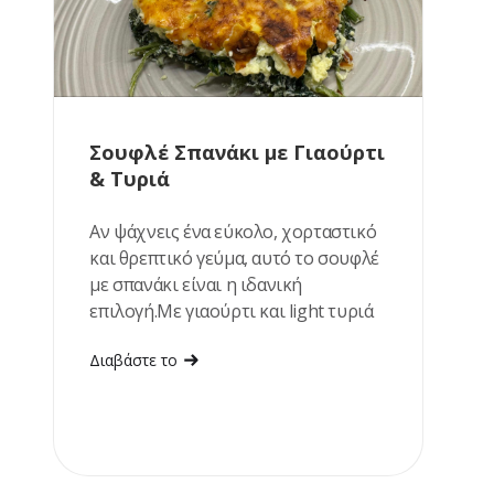
Σουφλέ Σπανάκι με Γιαούρτι
& Τυριά
Αν ψάχνεις ένα εύκολο, χορταστικό
και θρεπτικό γεύμα, αυτό το σουφλέ
με σπανάκι είναι η ιδανική
επιλογή.Με γιαούρτι και light τυριά
αποκτά υπέροχα κρεμώδη υφή, ενώ
Διαβάστε το
ετοιμάζεται με λίγα υλικά. Ταιριάζει
εξίσου καλά για μεσημεριανό ή ένα
ελαφρύ βραδινό.