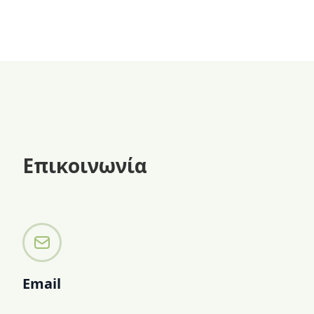
καλοκαιριού ή όταν θές ένα γλυκό
χωρίς ζάχαρη.
Επικοινωνία
Email