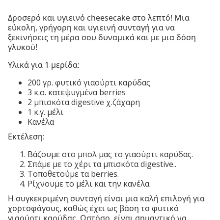
Δροσερό και υγιεινό cheesecake στο λεπτό! Μια
εύκολη, γρήγορη και υγιεινή συνταγή για να
ξεκινήσεις τη μέρα σου δυναμικά και με μια δόση
γλυκού!
Υλικά για 1 μερίδα:
200 γρ. φυτικό γιαούρτι καρύδας
3 κ.σ. κατεψυγμένα berries
2 μπισκότα digestive χ.ζάχαρη
1 κ.γ. μέλι
Κανέλα
‍Εκτέλεση:
Βάζουμε στο μπολ μας το γιαούρτι καρύδας.
Σπάμε με το χέρι τα μπισκότα digestive..
Τοποθετούμε τα berries.
Ρίχνουμε το μέλι και την κανέλα.
Η συγκεκριμένη συνταγή είναι μια καλή επιλογή για
χορτοφάγους, καθώς έχει ως βάση το φυτικό
γιαούρτι καρύδας. Ωστόσο, είναι σημαντικό να