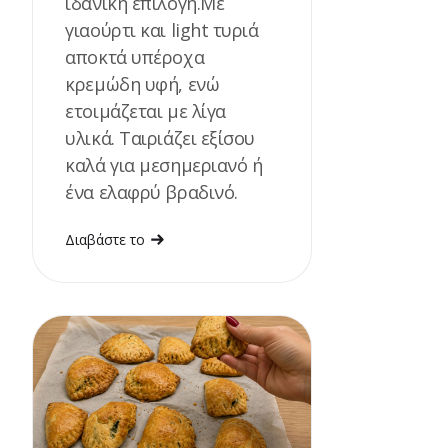
ιδανική επιλογή.Με
γιαούρτι και light τυριά
αποκτά υπέροχα
κρεμώδη υφή, ενώ
ετοιμάζεται με λίγα
υλικά. Ταιριάζει εξίσου
καλά για μεσημεριανό ή
ένα ελαφρύ βραδινό.
Διαβάστε το