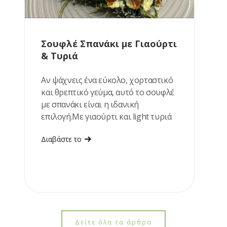
Σουφλέ Σπανάκι με Γιαούρτι
& Τυριά
Αν ψάχνεις ένα εύκολο, χορταστικό
και θρεπτικό γεύμα, αυτό το σουφλέ
με σπανάκι είναι η ιδανική
επιλογή.Με γιαούρτι και light τυριά
αποκτά υπέροχα κρεμώδη υφή, ενώ
Διαβάστε το
ετοιμάζεται με λίγα υλικά. Ταιριάζει
εξίσου καλά για μεσημεριανό ή ένα
ελαφρύ βραδινό.
Δείτε όλα τα άρθρα