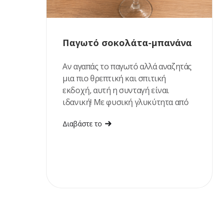
Παγωτό σοκολάτα-μπανάνα
Αν αγαπάς το παγωτό αλλά αναζητάς
μια πιο θρεπτική και σπιτική
εκδοχή, αυτή η συνταγή είναι
ιδανική! Με φυσική γλυκύτητα από
ώριμες μπανάνες και χουρμάδες,
Διαβάστε το
πλούσια γεύση σοκολάτας και
βελούδινη υφή, αποτελεί ένα
δροσιστικό επιδόρπιο που
ετοιμάζεται εύκολα, χωρίς
παγωτομηχανή. Είναι η τέλεια
επιλογή για τις ζεστές ημέρες του
καλοκαιριού ή όταν θές ένα γλυκό
χωρίς ζάχαρη.