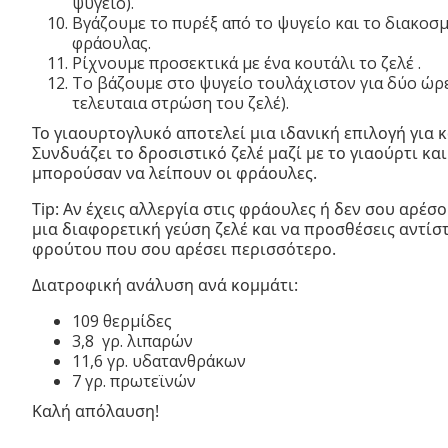
ψυγείο).
Βγάζουμε το πυρέξ από το ψυγείο και το διακοσ
φράουλας.
Ρίχνουμε προσεκτικά με ένα κουτάλι το ζελέ .
Το βάζουμε στο ψυγείο τουλάχιστον για δύο ώρες
τελευταια στρώση του ζελέ).
Το γιαουρτογλυκό αποτελεί μια ιδανική επιλογή για 
Συνδυάζει το δροσιστικό ζελέ μαζί με το γιαούρτι κα
μπορούσαν να λείπουν οι φράουλες.
Tip: Αν έχεις αλλεργία στις φράουλες ή δεν σου αρέσο
μια διαφορετική γεύση ζελέ και να προσθέσεις αντίσ
φρούτου που σου αρέσει περισσότερο.
Διατροφική ανάλυση ανά κομμάτι:
109 θερμίδες
3,8 γρ. λιπαρών
11,6 γρ. υδατανθράκων
7 γρ. πρωτεϊνών
Καλή απόλαυση!