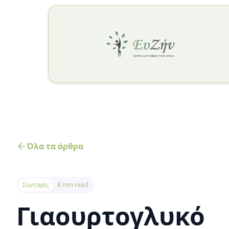
Όλα τα άρθρα
Συνταγές
8 min read
Γιαουρτογλυκό