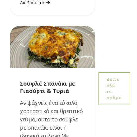
Διαβάστε το
Δείτε
Σουφλέ Σπανάκι με
όλα
Γιαούρτι & Τυριά
τα
άρθρα
Αν ψάχνεις ένα εύκολο,
χορταστικό και θρεπτικό
γεύμα, αυτό το σουφλέ
με σπανάκι είναι η
ιδανική επιλογή.Με