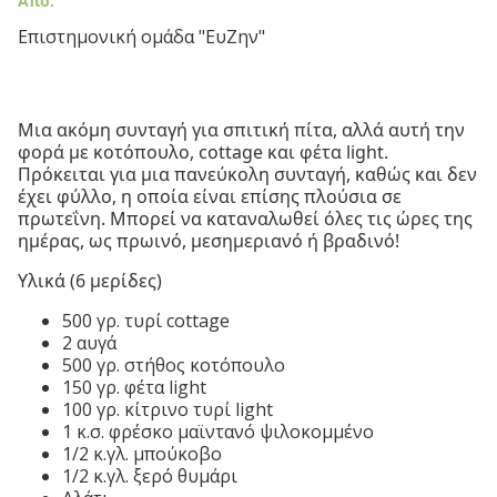
Από:
Επιστημονική ομάδα "ΕυΖην"
Μια ακόμη συνταγή για σπιτική πίτα, αλλά αυτή την
φορά με κοτόπουλο, cottage και φέτα light.
Πρόκειται για μια πανεύκολη συνταγή, καθώς και δεν
έχει φύλλο, η οποία είναι επίσης πλούσια σε
πρωτεΐνη. Μπορεί να καταναλωθεί όλες τις ώρες της
ημέρας, ως πρωινό, μεσημεριανό ή βραδινό!
Υλικά (6 μερίδες)
500 γρ. τυρί cottage
2 αυγά
500 γρ. στήθος κοτόπουλο
150 γρ. φέτα light
100 γρ. κίτρινο τυρί light
1 κ.σ. φρέσκο μαϊντανό ψιλοκομμένο
1/2 κ.γλ. μπούκοβο
1/2 κ.γλ. ξερό θυμάρι