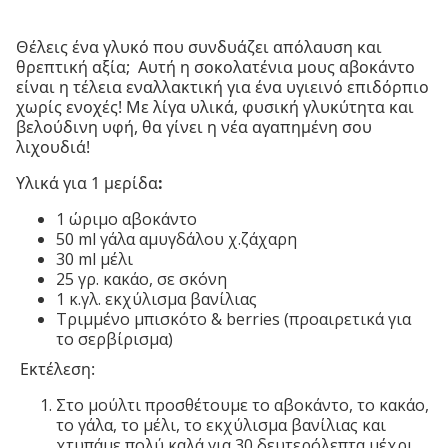
Θέλεις ένα γλυκό που συνδυάζει απόλαυση και
θρεπτική αξία; Αυτή η σοκολατένια μους αβοκάντο
είναι η τέλεια εναλλακτική για ένα υγιεινό επιδόρπιο
χωρίς ενοχές! Με λίγα υλικά, φυσική γλυκύτητα και
βελούδινη υφή, θα γίνει η νέα αγαπημένη σου
λιχουδιά!
Υλικά για 1 μερίδα
:
1 ώριμο αβοκάντο
50 ml γάλα αμυγδάλου χ.ζάχαρη
30 ml μέλι
25 γρ. κακάο, σε σκόνη
1 κ.γλ. εκχύλισμα βανίλιας
Τριμμένο μπισκότο & berries (προαιρετικά για
το σερβίρισμα)
Εκτέλεση:
Στο μούλτι προσθέτουμε το αβοκάντο, το κακάο,
το γάλα, το μέλι, το εκχύλισμα βανίλιας και
χτυπάμε πολύ καλά για 30 δευτερόλεπτα μέχρι