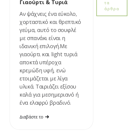
Γιαούρτι & Τυριά
τα
άρθρα
Αν ψάχνεις ένα εύκολο,
χορταστικό και θρεπτικό
γεύμα, αυτό το σουφλέ
με σπανάκι είναι η
ιδανική επιλογή.Με
γιαούρτι και light τυριά
αποκτά υπέροχα
κρεμώδη υφή, ενώ
ετοιμάζεται με λίγα
υλικά. Ταιριάζει εξίσου
καλά για μεσημεριανό ή
ένα ελαφρύ βραδινό.
Διαβάστε το