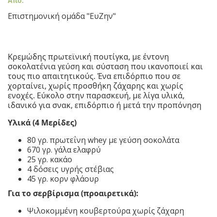
Από:
Επιστημονική ομάδα "ΕυΖην"
Κρεμώδης πρωτεϊνική πουτίγκα, με έντονη
σοκολατένια γεύση και σύσταση που ικανοποιεί και
τους πιο απαιτητικούς. Ένα επιδόρπιο που σε
χορταίνει, χωρίς προσθήκη ζάχαρης και χωρίς
ενοχές. Εύκολο στην παρασκευή, με λίγα υλικά,
ιδανικό για σνακ, επιδόρπιο ή μετά την προπόνηση
Υλικά (4 Μερίδες)
80 γρ. πρωτεΐνη whey με γεύση σοκολάτα
670 γρ. γάλα ελαφρύ
25 γρ. κακάο
4 δόσεις υγρής στέβιας
45 γρ. κορν φλάουρ
Για το σερβίρισμα (προαιρετικά):
Ψιλοκομμένη κουβερτούρα χωρίς ζάχαρη