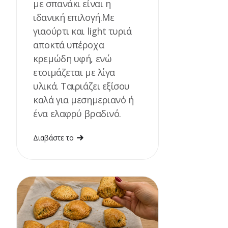
με σπανάκι είναι η
ιδανική επιλογή.Με
γιαούρτι και light τυριά
αποκτά υπέροχα
κρεμώδη υφή, ενώ
ετοιμάζεται με λίγα
υλικά. Ταιριάζει εξίσου
καλά για μεσημεριανό ή
ένα ελαφρύ βραδινό.
Διαβάστε το