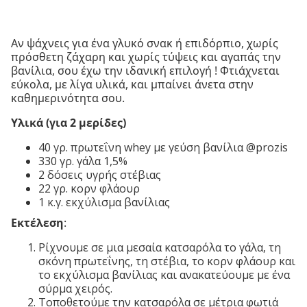
Αν ψάχνεις για ένα γλυκό σνακ ή επιδόρπιο, χωρίς
πρόσθετη ζάχαρη και χωρίς τύψεις και αγαπάς την
βανίλια, σου έχω την ιδανική επιλογή ! Φτιάχνεται
εύκολα, με λίγα υλικά, και μπαίνει άνετα στην
καθημερινότητα σου.
Υλικά (για 2 μερίδες)
40 γρ. πρωτεΐνη whey με γεύση βανίλια @prozis
330 γρ. γάλα 1,5%
2 δόσεις υγρής στέβιας
22 γρ. κορν φλάουρ
1 κ.γ. εκχύλισμα βανίλιας
Εκτέλεση
:
Ρίχνουμε σε μια μεσαία κατσαρόλα το γάλα, τη
σκόνη πρωτεΐνης, τη στέβια, το κορν φλάουρ και
το εκχύλισμα βανίλιας και ανακατεύουμε με ένα
σύρμα χειρός.
Τοποθετούμε την κατσαρόλα σε μέτρια φωτιά