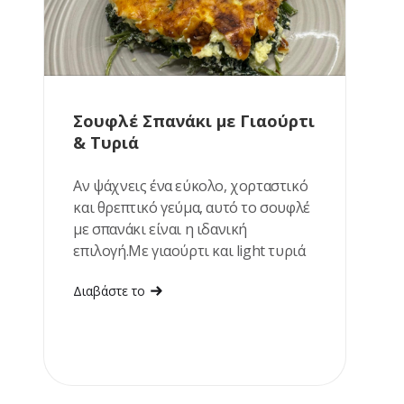
Σουφλέ Σπανάκι με Γιαούρτι
& Τυριά
Αν ψάχνεις ένα εύκολο, χορταστικό
και θρεπτικό γεύμα, αυτό το σουφλέ
με σπανάκι είναι η ιδανική
επιλογή.Με γιαούρτι και light τυριά
αποκτά υπέροχα κρεμώδη υφή, ενώ
Διαβάστε το
ετοιμάζεται με λίγα υλικά. Ταιριάζει
εξίσου καλά για μεσημεριανό ή ένα
ελαφρύ βραδινό.