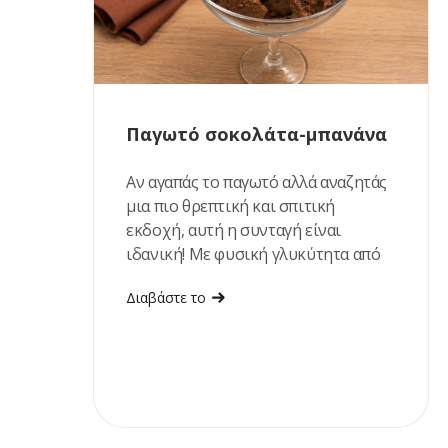
Παγωτό σοκολάτα-μπανάνα
Αν αγαπάς το παγωτό αλλά αναζητάς
μια πιο θρεπτική και σπιτική
εκδοχή, αυτή η συνταγή είναι
ιδανική! Με φυσική γλυκύτητα από
ώριμες μπανάνες και χουρμάδες,
Διαβάστε το
πλούσια γεύση σοκολάτας και
βελούδινη υφή, αποτελεί ένα
δροσιστικό επιδόρπιο που
ετοιμάζεται εύκολα, χωρίς
παγωτομηχανή. Είναι η τέλεια
επιλογή για τις ζεστές ημέρες του
καλοκαιριού ή όταν θές ένα γλυκό