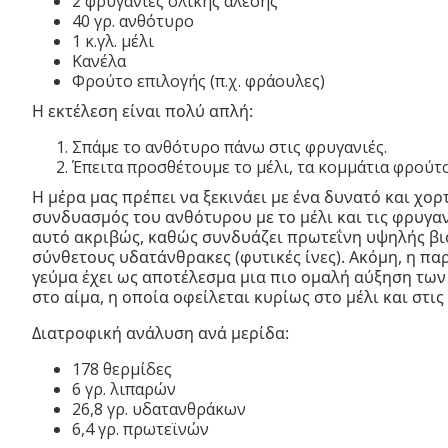
2 φρυγανιές ολικής άλεσης
40 γρ. ανθότυρο
1 κ.γλ. μέλι
Κανέλα
Φρούτο επιλογής (π.χ. φράουλες)
Η εκτέλεση είναι πολύ απλή:
Σπάμε το ανθότυρο πάνω στις φρυγανιές.
Έπειτα προσθέτουμε το μέλι, τα κομμάτια φρούτο
H μέρα μας πρέπει να ξεκινάει με ένα δυνατό και χο
συνδυασμός του ανθότυρου με το μέλι και τις φρυγα
αυτό ακριβώς, καθώς συνδυάζει πρωτεΐνη υψηλής βιο
σύνθετους υδατάνθρακες (φυτικές ίνες). Ακόμη, η πα
γεύμα έχει ως αποτέλεσμα μια πιο ομαλή αύξηση τω
στο αίμα, η οποία οφείλεται κυρίως στο μέλι και στις
Διατροφική ανάλυση ανά μερίδα:
178 θερμίδες
6 γρ. λιπαρών
26,8 γρ. υδατανθράκων
6,4 γρ. πρωτεϊνών