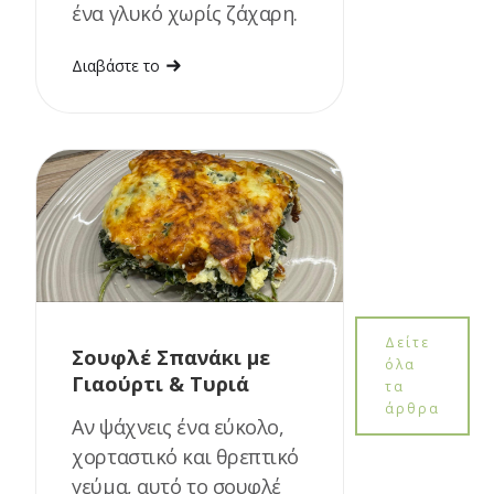
ένα γλυκό χωρίς ζάχαρη.
Διαβάστε το
Δείτε
Σουφλέ Σπανάκι με
όλα
Γιαούρτι & Τυριά
τα
άρθρα
Αν ψάχνεις ένα εύκολο,
χορταστικό και θρεπτικό
γεύμα, αυτό το σουφλέ