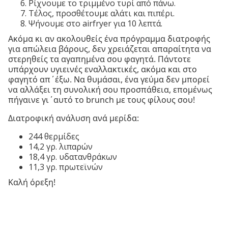
Ρίχνουμε το τριμμένο τυρί από πάνω.
Τέλος, προσθέτουμε αλάτι και πιπέρι.
Ψήνουμε στο airfryer για 10 λεπτά.
Ακόμα κι αν ακολουθείς ένα πρόγραμμα διατροφής
για απώλεια βάρους, δεν χρειάζεται απαραίτητα να
στερηθείς τα αγαπημένα σου φαγητά. Πάντοτε
υπάρχουν υγιεινές εναλλακτικές, ακόμα και στο
φαγητό απ΄έξω. Να θυμάσαι, ένα γεύμα δεν μπορεί
να αλλάξει τη συνολική σου προσπάθεια, επομένως
πήγαινε γι΄αυτό το brunch με τους φίλους σου!
Διατροφική ανάλυση ανά μερίδα:
244 θερμίδες
14,2 γρ. λιπαρών
18,4 γρ. υδατανθράκων
11,3 γρ. πρωτεϊνών
Καλή όρεξη!