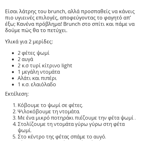
Είσαι λάτρης του brunch, αλλά προσπαθείς να κάνεις
πιο υγιεινές επιλογές, αποφεύγοντας το φαγητό απ’
έξω; Κανένα πρόβλημα! Brunch στο σπίτι και πάμε να
δούμε πώς θα το πετύχει.
Υλικά για 2 μερίδες:
2 φέτες ψωμί
2 αυγά
2 κ.σ τυρί κίτρινο light
1 μεγάλη ντομάτα
Αλάτι και πιπέρι
1 κ.σ. ελαιόλαδο
Εκτέλεση:
Κόβουμε το ψωμί σε φέτες.
Ψιλοκόβουμε τη ντομάτα.
Με ένα μικρό ποτηράκι πιέζουμε την φέτα ψωμί .
Στολίζουμε τη ντομάτα γύρω γύρω στη φέτα
ψωμί.
Στο κέντρο της φέτας σπάμε το αυγό.