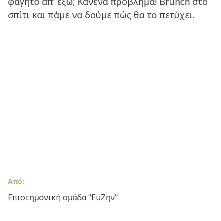
φαγητό απ’ έξω; Κανένα πρόβλημα! Brunch στο
σπίτι και πάμε να δούμε πώς θα το πετύχει.
Από:
Επιστημονική ομάδα "ΕυΖην"