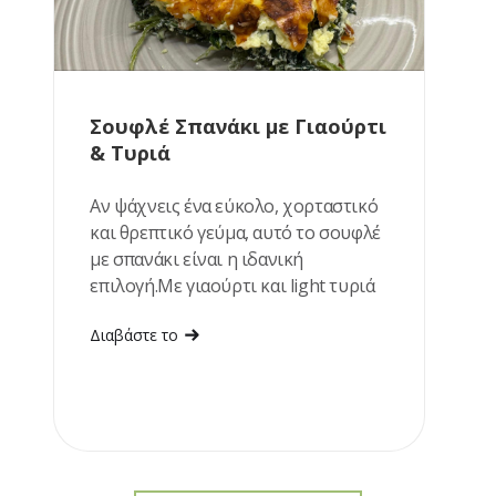
Σουφλέ Σπανάκι με Γιαούρτι
& Τυριά
Αν ψάχνεις ένα εύκολο, χορταστικό
και θρεπτικό γεύμα, αυτό το σουφλέ
με σπανάκι είναι η ιδανική
επιλογή.Με γιαούρτι και light τυριά
αποκτά υπέροχα κρεμώδη υφή, ενώ
Διαβάστε το
ετοιμάζεται με λίγα υλικά. Ταιριάζει
εξίσου καλά για μεσημεριανό ή ένα
ελαφρύ βραδινό.