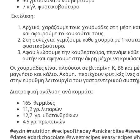
50 γρ. σοκολάτα κουβερτούρα
7 κ.γλ. φυστικοβούτυρο
Εκτέλεση:
Αρχικά, χαράζουμε τους χουρμάδες στη μέση κατ
και αφαιρούμε το κουκούτσι τους.
Στη συνέχεια, γεμίζουμε κάθε χουρμά με 1 κουτ
φυστικοβούτυρο.
Αφού λιώσουμε την κουβερτούρα, περνάμε κάθε
αυτήν και αφήνουμε στην άκρη μέχρι να κρυώσε
Οι χουρμάδες είναι πλούσιοι σε βιταμίνη Κ, Β6 και μ
μαγνήσιο και κάλιο. Ακόμη, περιέχουν φυτικές ίνες 
στην εύρυθμη λειτουργία του γαστρεντερικού συστή
Διατροφική ανάλυση ανά κομμάτι:
165 θερμίδες
11,2 γρ. λιπαρών
12,7 γρ. υδατανθράκων
4,5 γρ. πρωτεϊνών
#eyzin #nutrition #recipeoftheday #snickerbites #swe
#dates #darkchocolate #sweetrecipes #easyrecipes #