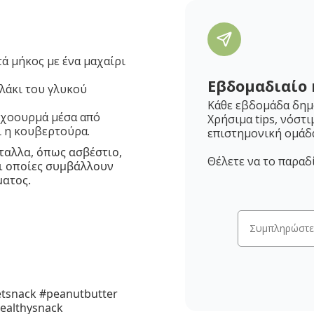
ά μήκος με ένα μαχαίρι
Εβδομαδιαίο 
αλάκι του γλυκού
Κάθε εβδομάδα δημο
 χοουρμά μέσα από
Χρήσιμα tips, νόστι
ι η κουβερτούρα.
επιστημονική ομάδ
έταλλα, όπως ασβέστιο,
Θέλετε να το παραδ
οι οποίες συμβάλλουν
ματος.
etsnack #peanutbutter
healthysnack