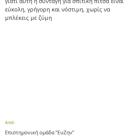
γιατί αυτή η συνταγή για σπιτική πίτσα είναι
εύκολη, γρήγορη και νόστιμη, χωρίς να
μπλέκεις με ζύμη‍
Από:
Επιστημονική ομάδα "ΕυΖην"