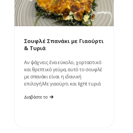
Σουφλέ Σπανάκι με Γιαούρτι
& Τυριά
Αν ψάχνεις ένα εύκολο, χορταστικό
και θρεπτικό γεύμα, αυτό το σουφλέ
με σπανάκι είναι η ιδανική
επιλογή.Με γιαούρτι και light τυριά
αποκτά υπέροχα κρεμώδη υφή, ενώ
Διαβάστε το
ετοιμάζεται με λίγα υλικά. Ταιριάζει
εξίσου καλά για μεσημεριανό ή ένα
ελαφρύ βραδινό.