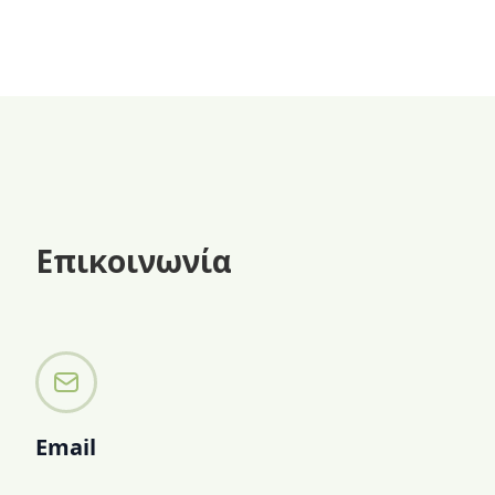
καλοκαιριού ή όταν θές ένα γλυκό
χωρίς ζάχαρη.
Επικοινωνία
Email