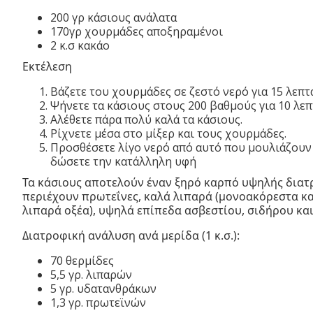
200 γρ κάσιους ανάλατα
170γρ χουρμάδες αποξηραμένοι
2 κ.σ κακάο
Εκτέλεση
Βάζετε του χουρμάδες σε ζεστό νερό για 15 λεπτά
Ψήνετε τα κάσιους στους 200 βαθμούς για 10 λεπ
Αλέθετε πάρα πολύ καλά τα κάσιους.
Ρίχνετε μέσα στο μίξερ και τους χουρμάδες.
Προσθέσετε λίγο νερό από αυτό που μουλιάζουν 
δώσετε την κατάλληλη υφή
Τα κάσιους αποτελούν έναν ξηρό καρπό υψηλής διατ
περιέχουν πρωτεΐνες, καλά λιπαρά (μονοακόρεστα κ
λιπαρά οξέα), υψηλά επίπεδα ασβεστίου, σιδήρου κ
Διατροφική ανάλυση ανά μερίδα (1 κ.σ.):
70 θερμίδες
5,5 γρ. λιπαρών
5 γρ. υδατανθράκων
1,3 γρ. πρωτεϊνών