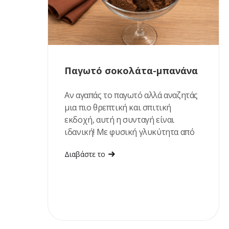
Παγωτό σοκολάτα-μπανάνα
Αν αγαπάς το παγωτό αλλά αναζητάς
μια πιο θρεπτική και σπιτική
εκδοχή, αυτή η συνταγή είναι
ιδανική! Με φυσική γλυκύτητα από
ώριμες μπανάνες και χουρμάδες,
Διαβάστε το
πλούσια γεύση σοκολάτας και
βελούδινη υφή, αποτελεί ένα
δροσιστικό επιδόρπιο που
ετοιμάζεται εύκολα, χωρίς
παγωτομηχανή. Είναι η τέλεια
επιλογή για τις ζεστές ημέρες του