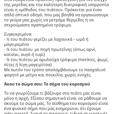
της μερίδας και την καλύτερη διατροφική ισορροπία
είναι η «μέθοδος του πιάτου». Πρόκειται για έναν
απλό οπτικό οδηγό, που μας βοηθά να οργανώσουμε
το γεύμα μας χωρίς να μετράμε θερμίδες ή να
στερούμαστε αγαπημένα τρόφιμα.
Συγκεκριμένα:
- ½ του πιάτου γεμίζει με λαχανικά – ωμά ή
μαγειρεμένα
- ¼ του πιάτου με πηγή πρωτεΐνης (όπως αρνί,
κατσίκι, αυγό ή τυρί)
- ¼ του πιάτου με αμυλούχα τρόφιμα (πατάτες, ψωμί,
πίτες ή λίγη μαγειρίτσα)
Με αυτόν τον τρόπο απολαμβάνουμε το πασχαλινό
φαγητό με μέτρο και ποικιλία, χωρίς ενοχές.
Άκου το σώμα σου: Το σήμα του κορεσμού
Το να γνωρίζουμε τι βάζουμε στο πιάτο μας είναι
μόνο η αρχή. Εξίσου σημαντικό είναι να μάθουμε να
ακούμε το σώμα μας. Το αίσθημα του κορεσμού είναι
ένα φυσικό σήμα που μας ενημερώνει ότι έχουμε
φάει αρκετά. Συχνά το αγνοούμε, ειδικά σε γιορτινές