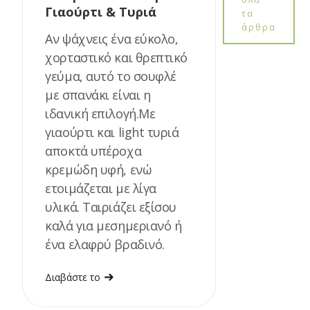
Γιαούρτι & Τυριά
τα
άρθρα
Αν ψάχνεις ένα εύκολο,
χορταστικό και θρεπτικό
γεύμα, αυτό το σουφλέ
με σπανάκι είναι η
ιδανική επιλογή.Με
γιαούρτι και light τυριά
αποκτά υπέροχα
κρεμώδη υφή, ενώ
ετοιμάζεται με λίγα
υλικά. Ταιριάζει εξίσου
καλά για μεσημεριανό ή
ένα ελαφρύ βραδινό.
Διαβάστε το