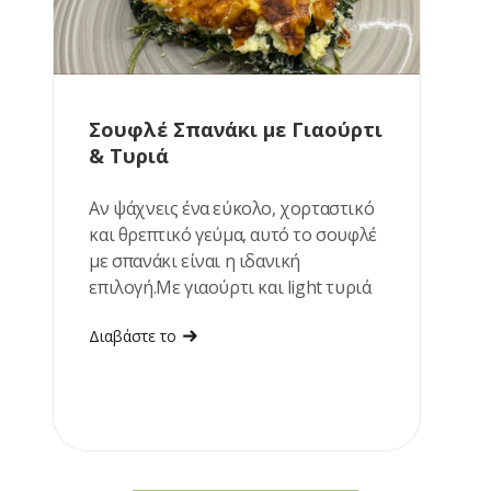
Σουφλέ Σπανάκι με Γιαούρτι
& Τυριά
Αν ψάχνεις ένα εύκολο, χορταστικό
και θρεπτικό γεύμα, αυτό το σουφλέ
με σπανάκι είναι η ιδανική
επιλογή.Με γιαούρτι και light τυριά
αποκτά υπέροχα κρεμώδη υφή, ενώ
Διαβάστε το
ετοιμάζεται με λίγα υλικά. Ταιριάζει
εξίσου καλά για μεσημεριανό ή ένα
ελαφρύ βραδινό.