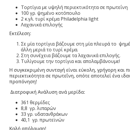
Τορτίγια με υψηλή περιεκτικότητα σε πρωτεΐνη
100 γρ. ψημένο κοτόπουλο
2 κ.γλ. τυρί κρέμα Philadelphia light
Λαχανικά επιλογής
Εκτέλεση:
Σε μία τορτίγια βάζουμε στη μία πλευρά το ψημ
άλλη μεριά το τυρί κρέμα.
Στη συνέχεια βάζουμε τα λαχανικά επιλογής.
Τυλίγουμε την τορτίγια και απολαμβάνουμε!
Η συγκεκριμένη συνταγή είναι εύκολη, γρήγορη και π
περιεκτικότητα σε πρωτεΐνη, οπότε αποτελεί ένα ιδαν
προπόνηση!
Διατροφική Ανάλυση ανά μερίδα:
361 θερμίδες
8,8 γρ. λιπαρών
33 γρ. υδατανθράκων
40,1 γρ. πρωτεϊνών
Καλή απόλαυση!