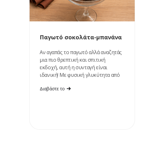
Παγωτό σοκολάτα-μπανάνα
Αν αγαπάς το παγωτό αλλά αναζητάς
μια πιο θρεπτική και σπιτική
εκδοχή, αυτή η συνταγή είναι
ιδανική! Με φυσική γλυκύτητα από
ώριμες μπανάνες και χουρμάδες,
Διαβάστε το
πλούσια γεύση σοκολάτας και
βελούδινη υφή, αποτελεί ένα
δροσιστικό επιδόρπιο που
ετοιμάζεται εύκολα, χωρίς
παγωτομηχανή. Είναι η τέλεια
επιλογή για τις ζεστές ημέρες του
καλοκαιριού ή όταν θές ένα γλυκό