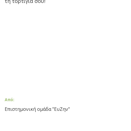
τη τορτίγια σου!
Από:
Επιστημονική ομάδα "ΕυΖην"