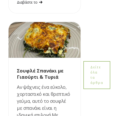
Διαβάστε το
Δείτε
Σουφλέ Σπανάκι με
όλα
Γιαούρτι & Τυριά
τα
άρθρα
Αν ψάχνεις ένα εύκολο,
χορταστικό και θρεπτικό
γεύμα, αυτό το σουφλέ
με σπανάκι είναι η
ιδανική επιλογή.Με