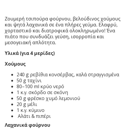
Ζουμερή τσιπούρα φούρνου, βελούδινος χούμους
και ψητά λαχανικά σε ένα πλήρες γεύμα. Ελαφρύ,
χορταστικό και διατροφικά ολοκληρωμένο! Ένα
πιάτο που συνδυάζει γεύση, ισορροπία και
μεσογειακή απλότητα.
Υλικά (για 4 μερίδες)
Χούμους
240 g ρεβίθια κονσέρβας, καλά στραγγισμένα
50 g ταχίνι
80–100 ml κρύο νερό
1 κ.γ. σκόρδο σε σκόνη
50 g φρέσκο χυμό λεμονιού
20 g μέλι
1 κ.γ. κύμινο
Αλάτι & πιπέρι
Λαχανικά φούρνου