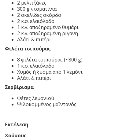
2 μελιτζάνες
300 g ντοματίνια
2 σκελίδες σκόρδο
2 κ.σ. ελαιόλαδο
1 κ.γ. αποξηραμένο θυμάρι
2 κ.γ. αποξηραμένη ρίγανη
Αλάτι & πιπέρι
Φιλέτα τσιπούρας
8 φιλέτα τσιπούρας (~800 g)
1 κ.σ. ελαιόλαδο
Χυμός ή ξύσμα από 1 λεμόνι
Αλάτι & πιπέρι
Σερβίρισμα
Φέτες λεμονιού
Ψιλοκομμένος μαϊντανός
Εκτέλεση
Χούμους