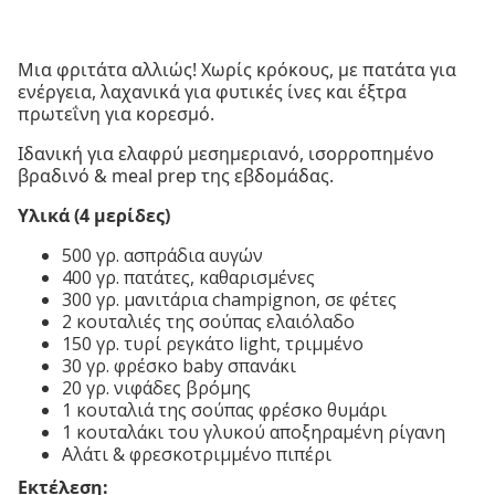
Μια φριτάτα αλλιώς! Χωρίς κρόκους, με πατάτα για
ενέργεια, λαχανικά για φυτικές ίνες και έξτρα
πρωτεΐνη για κορεσμό.
Ιδανική για ελαφρύ μεσημεριανό, ισορροπημένο
βραδινό & meal prep της εβδομάδας.
Υλικά (4 μερίδες)
500 γρ. ασπράδια αυγών
400 γρ. πατάτες, καθαρισμένες
300 γρ. μανιτάρια champignon, σε φέτες
2 κουταλιές της σούπας ελαιόλαδο
150 γρ. τυρί ρεγκάτο light, τριμμένο
30 γρ. φρέσκο baby σπανάκι
20 γρ. νιφάδες βρόμης
1 κουταλιά της σούπας φρέσκο θυμάρι
1 κουταλάκι του γλυκού αποξηραμένη ρίγανη
Αλάτι & φρεσκοτριμμένο πιπέρι
Εκτέλεση: