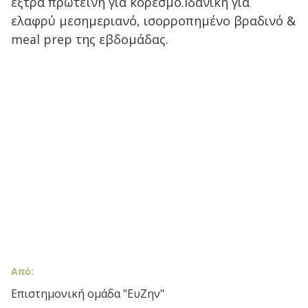
έξτρα πρωτεΐνη για κορεσμό.Ιδανική για
ελαφρύ μεσημεριανό, ισορροπημένο βραδινό &
meal prep της εβδομάδας.
Από:
Επιστημονική ομάδα "ΕυΖην"