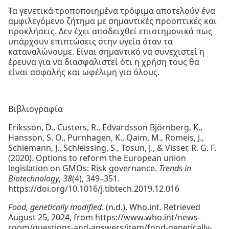
Τα γενετικά τροποποιημένα τρόφιμα αποτελούν ένα
αμφιλεγόμενο ζήτημα με σημαντικές προοπτικές και
προκλήσεις. Δεν έχει αποδειχθεί επιστημονικά πως
υπάρχουν επιπτώσεις στην υγεία όταν τα
καταναλώνουμε. Είναι σημαντικό να συνεχιστεί η
έρευνα για να διασφαλιστεί ότι η χρήση τους θα
είναι ασφαλής και ωφέλιμη για όλους.
Βιβλιογραφία
Eriksson, D., Custers, R., Edvardsson Björnberg, K.,
Hansson, S. O., Purnhagen, K., Qaim, M., Romeis, J.,
Schiemann, J., Schleissing, S., Tosun, J., & Visser, R. G. F.
(2020). Options to reform the European union
legislation on GMOs: Risk governance.
Trends in
Biotechnology
,
38
(4), 349–351.
https://doi.org/10.1016/j.tibtech.2019.12.016
Food, genetically modified
. (n.d.). Who.int. Retrieved
August 25, 2024, from https://www.who.int/news-
room/questions-and-answers/item/food-genetically-