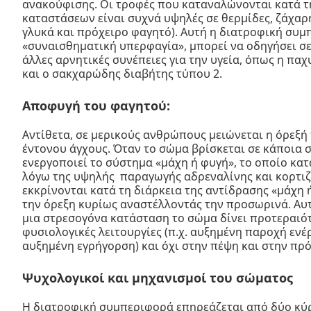
ανακούφισης. Οι τροφές που καταναλώνονται κατά τ
καταστάσεων είναι συχνά υψηλές σε θερμίδες, ζάχαρ
γλυκά και πρόχειρο φαγητό). Αυτή η διατροφική συμ
«συναισθηματική υπερφαγία», μπορεί να οδηγήσει σε
άλλες αρνητικές συνέπειες για την υγεία, όπως η πα
και ο σακχαρώδης διαβήτης τύπου 2.
Αποφυγή του φαγητού:
Αντίθετα, σε μερικούς ανθρώπους μειώνεται η όρεξή 
έντονου άγχους. Όταν το σώμα βρίσκεται σε κάποια 
ενεργοποιεί το σύστημα «μάχη ή φυγή», το οποίο κατ
λόγω της υψηλής παραγωγής αδρεναλίνης και κορτιζ
εκκρίνονται κατά τη διάρκεια της αντίδρασης «μάχη
την όρεξη κυρίως αναστέλλοντάς την προσωρινά. Αυτ
μια στρεσογόνα κατάσταση το σώμα δίνει προτεραιό
φυσιολογικές λειτουργίες (π.χ. αυξημένη παροχή ενέρ
αυξημένη εγρήγορση) και όχι στην πέψη και στην πρ
Ψυχολογικοί και μηχανισμοί του σώματος
Η διατροφική συμπεριφορά επηρεάζεται από δύο κύρ