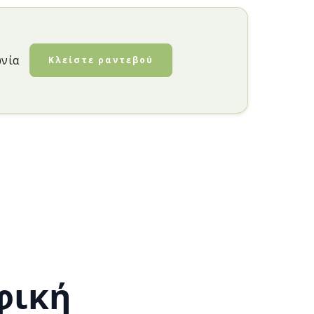
ωνία
Κλείστε ραντεβού
φική