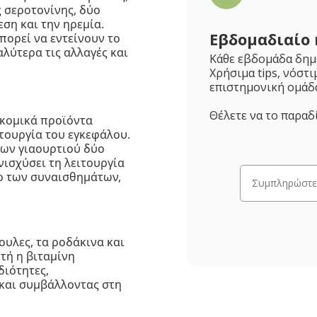
 σεροτονίνης, δύο
ση και την ηρεμία.
Εβδομαδιαίο 
μπορεί να εντείνουν το
αλύτερα τις αλλαγές και
Κάθε εβδομάδα δημο
Χρήσιμα tips, νόστι
επιστημονική ομάδ
Θέλετε να το παραδ
οκομικά προϊόντα
ιτουργία του εγκεφάλου.
ίων γιαουρτιού δύο
νισχύσει τη λειτουργία
χο των συναισθημάτων,
ουλες, τα ροδάκινα και
υτή η βιταμίνη
διότητες,
 και συμβάλλοντας στη