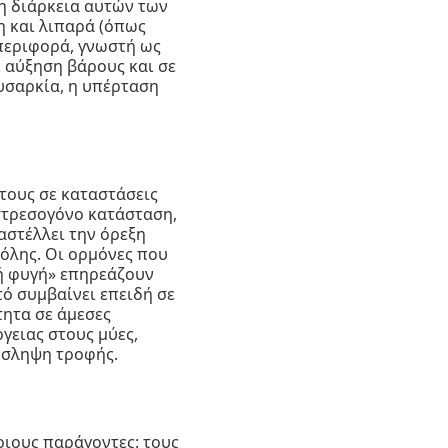
η διάρκεια αυτών των
η και λιπαρά (όπως
περιφορά, γνωστή ως
 αύξηση βάρους και σε
χυσαρκία, η υπέρταση
τους σε καταστάσεις
στρεσογόνο κατάσταση,
αστέλλει την όρεξη
όλης. Οι ορμόνες που
 ή φυγή» επηρεάζουν
ό συμβαίνει επειδή σε
τητα σε άμεσες
γειας στους μύες,
όσληψη τροφής.
ιους παράγοντες: τους