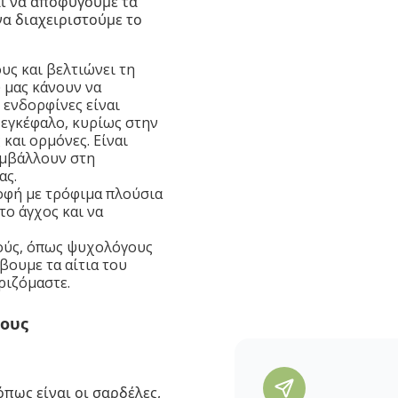
αι να αποφύγουμε τα
α διαχειριστούμε το
υς και βελτιώνει τη
 μας κάνουν να
 ενδορφίνες είναι
 εγκέφαλο, κυρίως στην
και ορμόνες. Είναι
υμβάλλουν στη
ας.
φή με τρόφιμα πλούσια
το άγχος και να
ούς, όπως ψυχολόγους
βουμε τα αίτια του
ριζόμαστε.
χους
όπως είναι οι σαρδέλες,