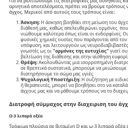
Για να βελτιώσουμε τις διατροφικές μας συνήθειες κ
αρνητικά αποτελέσματα, πρέπει να βρούμε τρόπους ν
άγχος. Μερικοί από αυτούς τους τρόπους είναι:
Άσκηση:
Η άσκηση βοηθάει στη μείωση του άγχο
διάθεσή μας, καθώς απελευθερώνει ορμόνες που
νιώθουμε καλύτερα όπως είναι οι ενδορφίνες. Οι
φυσικές χημικές ουσίες που παράγονται από τον
υπόφυση, και λειτουργούν ως νευροδιαβιβαστές 
γνωστές ως οι
"ορμόνες της ευτυχίας"
γιατί σ
βελτίωση της διάθεσης και στην αίσθηση ευφορί
Θρέψη:
Ακολουθώντας μια ισορροπημένη διατρο
σε θρεπτικά συστατικά, μπορούμε να μειώσουμε 
διατηρήσουμε το σώμα μας υγιές.
Ψυχολογική Υποστήριξη:
Η συζήτηση με ειδικ
ή θεραπευτές, μπορεί να βοηθήσει στο να καταλά
άγχους μας και να μάθουμε τρόπους να το διαχει
Διατροφή σύμμαχος στην διαχειριση του άγ
Ω-3 λιπαρά οξέα
Τρόφιμα πλούσια σε βιταμίνη D και ω-3 λιπαρά οξέα 