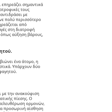
ι επηρεάζει σημαντικά
ατροφικές τους
 αντιδράσει με
νε πολύ περισσότερο
ηρεάζεται από
αγές στη διατροφή
, όπως αύξηση βάρους,
ητού.
βιώνει ένα άτομο, η
στικά. Υπάρχουν δύο
 φαγητού.
ι με την ανακούφιση
ατικής πίεσης. Ο
απελευθέρωση ορμονών,
ια προσωρινή αίσθηση