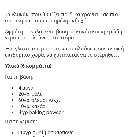
Το γλυκάκι που θυμίζει παιδικά χρόνια… σε πιο
σπιτική και ισορροπημένη εκδοχή!
Αφράτη σοκολατένια βάση με κακάο και κρεμώδη
γέμιση που λιώνει στο στόμα.
Ένα γλυκό που μπορείς να απολαύσεις σαν σνακ ή
επιδόρπιο χωρίς να χρειάζεται να το στερηθείς.
Υλικά (6 κομμάτια)
Για τη βάση:
4 αυγά
20γρ. μέλι
60γρ. αλεύρι γ.ο.χ.
10γρ. κακάο
4 γρ baking powder
Για τη γέμιση:
110γρ. τυρί μασκαρπόνε