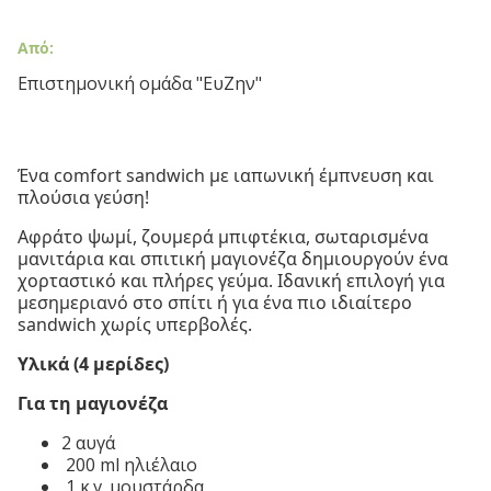
Από:
Επιστημονική ομάδα "ΕυΖην"
Ένα comfort sandwich με ιαπωνική έμπνευση και
πλούσια γεύση!
Αφράτο ψωμί, ζουμερά μπιφτέκια, σωταρισμένα
μανιτάρια και σπιτική μαγιονέζα δημιουργούν ένα
χορταστικό και πλήρες γεύμα. Ιδανική επιλογή για
μεσημεριανό στο σπίτι ή για ένα πιο ιδιαίτερο
sandwich χωρίς υπερβολές.
Υλικά (4 μερίδες)
Για τη μαγιονέζα
2 αυγά
200 ml ηλιέλαιο
1 κ.γ. μουστάρδα