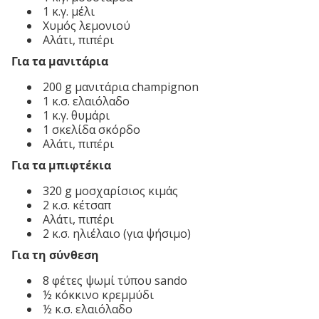
1 κ.γ. μέλι
Χυμός λεμονιού
Αλάτι, πιπέρι
Για τα μανιτάρια
200 g μανιτάρια champignon
1 κ.σ. ελαιόλαδο
1 κ.γ. θυμάρι
1 σκελίδα σκόρδο
Αλάτι, πιπέρι
Για τα μπιφτέκια
320 g μοσχαρίσιος κιμάς
2 κ.σ. κέτσαπ
Αλάτι, πιπέρι
2 κ.σ. ηλιέλαιο (για ψήσιμο)
Για τη σύνθεση
8 φέτες ψωμί τύπου sando
½ κόκκινο κρεμμύδι
½ κ.σ. ελαιόλαδο