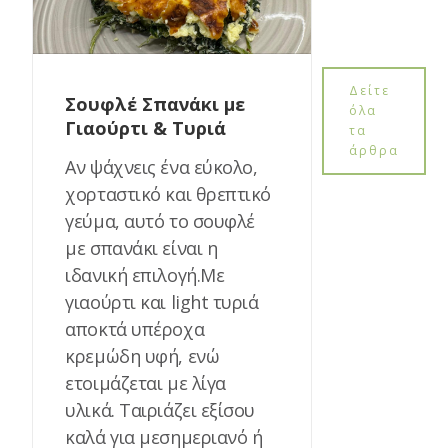
Δείτε
Σουφλέ Σπανάκι με
όλα
Γιαούρτι & Τυριά
τα
άρθρα
Αν ψάχνεις ένα εύκολο,
χορταστικό και θρεπτικό
γεύμα, αυτό το σουφλέ
με σπανάκι είναι η
ιδανική επιλογή.Με
γιαούρτι και light τυριά
αποκτά υπέροχα
κρεμώδη υφή, ενώ
ετοιμάζεται με λίγα
υλικά. Ταιριάζει εξίσου
καλά για μεσημεριανό ή