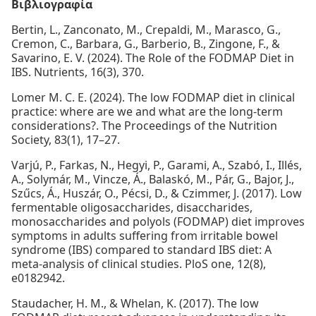
Βιβλιογραφία
Bertin, L., Zanconato, M., Crepaldi, M., Marasco, G.,
Cremon, C., Barbara, G., Barberio, B., Zingone, F., &
Savarino, E. V. (2024). The Role of the FODMAP Diet in
IBS. Nutrients, 16(3), 370.
Lomer M. C. E. (2024). The low FODMAP diet in clinical
practice: where are we and what are the long-term
considerations?. The Proceedings of the Nutrition
Society, 83(1), 17–27.
Varjú, P., Farkas, N., Hegyi, P., Garami, A., Szabó, I., Illés,
A., Solymár, M., Vincze, Á., Balaskó, M., Pár, G., Bajor, J.,
Szűcs, Á., Huszár, O., Pécsi, D., & Czimmer, J. (2017). Low
fermentable oligosaccharides, disaccharides,
monosaccharides and polyols (FODMAP) diet improves
symptoms in adults suffering from irritable bowel
syndrome (IBS) compared to standard IBS diet: A
meta-analysis of clinical studies. PloS one, 12(8),
e0182942.
Staudacher, H. M., & Whelan, K. (2017). The low